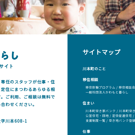
サイトマップ
川本町のこと
移住相談
、専任のスタッフが仕事・住
移住体験プログラム
移住相談
・定住にまつわるあらゆる相
一般社団法人かわもと暮らし
す。ご利用、ご相談は無料で
住まい
い合わせください。
川本町空き家バンク
川本町空
公営住宅・団地
定住促進住宅
川本608-1
支援制度一覧
空き地バンク登
仕事