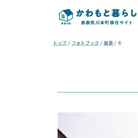
このページの本文へ
まち
自然の
現
トップ
/
フォトブック
/
風景
/
６
在
の
位
置：