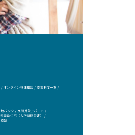
会
オンライン移住相談
支援制度一覧
き地バンク
民間賃貸アパート
県職員住宅（入所期間限定）
録相談