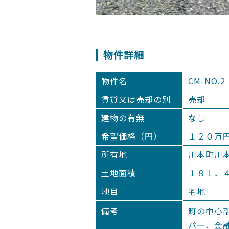
物件詳細
物件名
CM-NO.2
賃貸又は売却の別
売却
建物の有無
なし
希望価格（円）
１２０万
所有地
川本町川
土地面積
１８１．
地目
宅地
備考
町の中心
パー、金