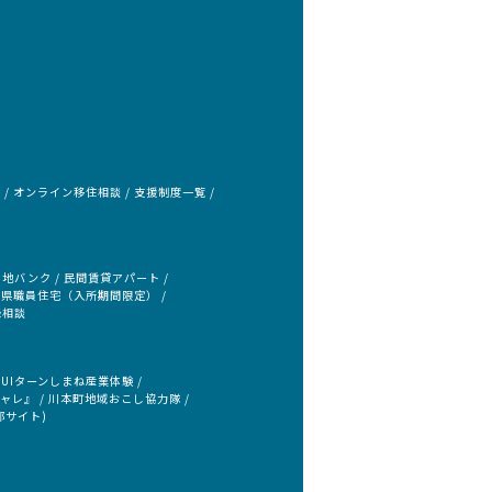
会
オンライン移住相談
支援制度一覧
き地バンク
民間賃貸アパート
県職員住宅（入所期間限定）
録相談
UIターンしまね産業体験
チャレ』
川本町地域おこし協力隊
部サイト)