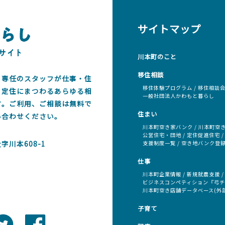
サイトマップ
川本町のこと
移住相談
、専任のスタッフが仕事・住
移住体験プログラム
移住相談
・定住にまつわるあらゆる相
一般社団法人かわもと暮らし
す。ご利用、ご相談は無料で
住まい
い合わせください。
川本町空き家バンク
川本町空
公営住宅・団地
定住促進住宅
川本608-1
支援制度一覧
空き地バンク登
仕事
川本町企業情報
新規就農支援
ビジネスコンペティション『弓
川本町空き店舗データベース(外
子育て