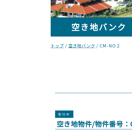
空き地バンク
現
トップ
/
空き地バンク
/
CM-NO.2
在
の
位
置：
受付中
空き地物件/物件番号：CM