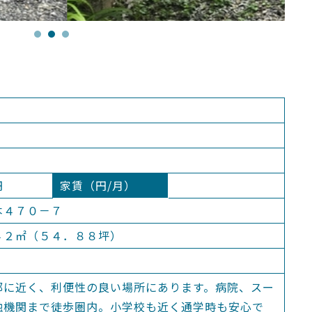
円
家賃（円/月）
本４７０－７
４２㎡（５４．８８坪）
部に近く、利便性の良い場所にあります。病院、スー
融機関まで徒歩圏内。小学校も近く通学時も安心で