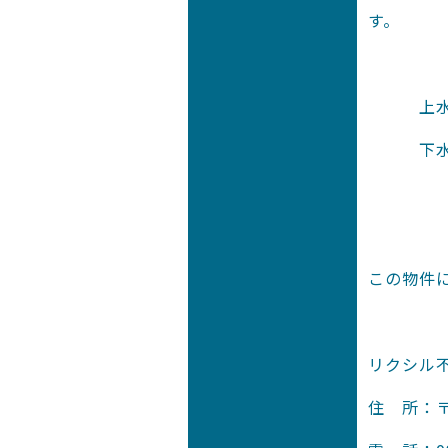
す。
上水道：
下水道
この物件
リクシル
住 所：〒