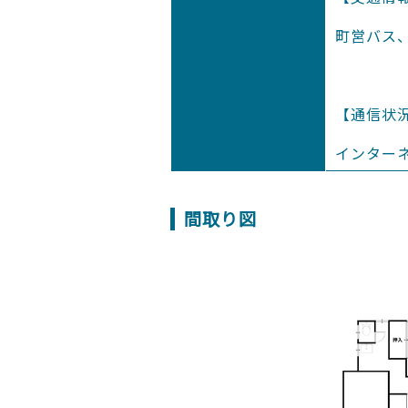
町営バス
【通信状
インター
間取り図