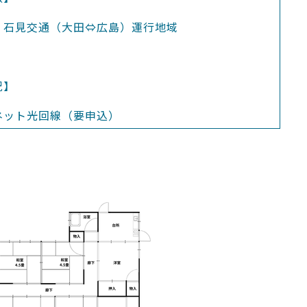
、石見交通（大田⇔広島）運行地域
況】
ネット光回線（要申込）