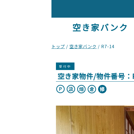
空き家バンク
現
トップ
/
空き家バンク
/
R7-14
在
の
受付中
位
空き家物件/物件番号：R
置：