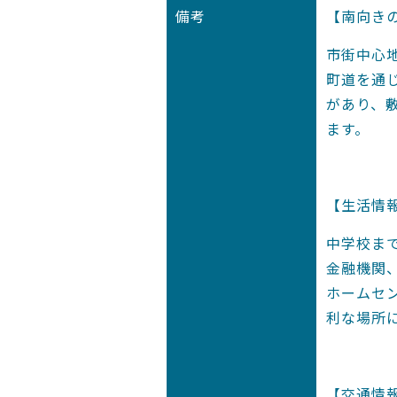
備考
【南向き
市街中心
町道を通
があり、
ます。
【生活情
中学校ま
金融機関
ホームセ
利な場所
【交通情