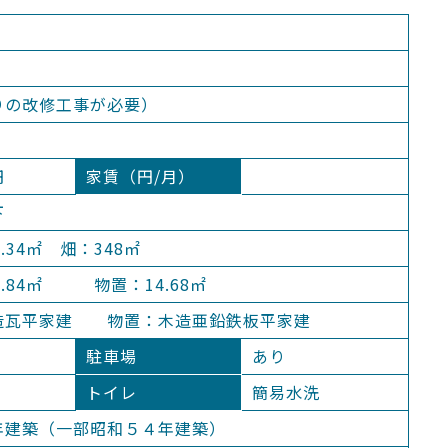
りの改修工事が必要）
円
家賃（円/月）
下
.34㎡ 畑：348㎡
9.84㎡ 物置：14.68㎡
造瓦平家建 物置：木造亜鉛鉄板平家建
駐車場
あり
トイレ
簡易水洗
年建築（一部昭和５４年建築）