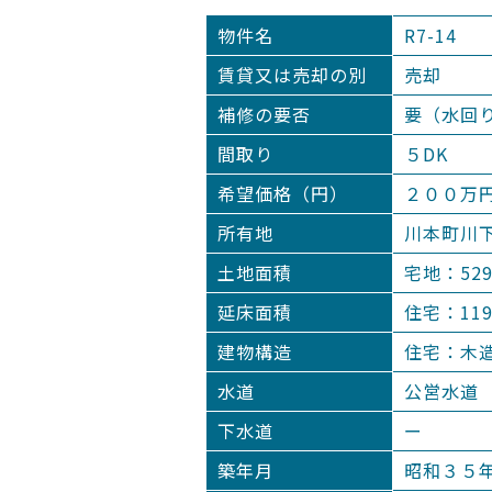
物件名
R7-14
賃貸又は売却の別
売却
補修の要否
要（水回
間取り
５DK
希望価格（円）
２００万
所有地
川本町川
土地面積
宅地：529
延床面積
住宅：11
建物構造
住宅：木
水道
公営水道
下水道
ー
築年月
昭和３５